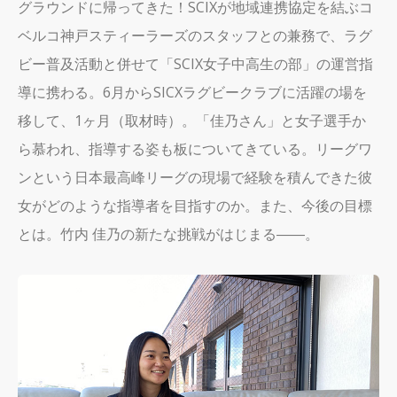
グラウンドに帰ってきた！SCIXが地域連携協定を結ぶコ
ベルコ神戸スティーラーズのスタッフとの兼務で、ラグ
ビー普及活動と併せて「SCIX女子中高生の部」の運営指
導に携わる。6月からSICXラグビークラブに活躍の場を
移して、1ヶ月（取材時）。「佳乃さん」と女子選手か
ら慕われ、指導する姿も板についてきている。リーグワ
ンという日本最高峰リーグの現場で経験を積んできた彼
女がどのような指導者を目指すのか。また、今後の目標
とは。竹内 佳乃の新たな挑戦がはじまる――。