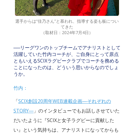
選手からは“佳乃さん”と慕われ、指導する姿も板につい
てきた
（取材日：2024年7月4日）
──リーグワンのトップチームでアナリストとして
活躍していた竹内コーチが、ご自身にとって原点
ともいえるSCIXラグビークラブでコーチを務める
ことになったのは、どういう思いからなのでしょ
うか。
竹内：
「
SCIX創設20周年WEB連載企画―それぞれの
STORY―
」のインタビューでもお話しさせていた
だいたように『SCIXと女子ラグビーに貢献した
い』という気持ちは、アナリストになってからも