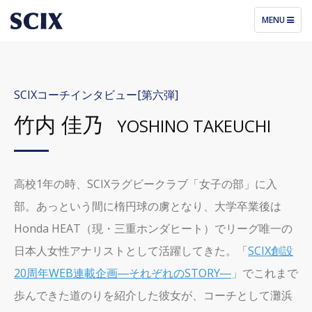
TOGGLE
MENU
NAVIGATIO
SCIXコーチインタビュー[第六弾]
竹内 佳乃
YOSHINO TAKEUCHI
高校1年の時、SCIXラグビークラブ「女子の部」に入
部。あっという間に楕円球の虜となり、大学卒業後は
Honda HEAT（現・三重ホンダヒート）でリーグ唯一の
日本人女性アナリストとして活躍してきた。「
SCIX創設
20周年WEB連載企画―それぞれのSTORY―
」でこれまで
歩んできた道のりを紹介した彼女が、コーチとして灘浜