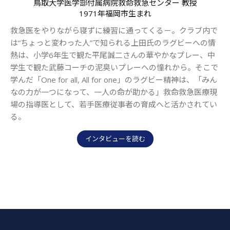
鳥取大学医学部付属病院救命救急センター 教授
1971年福岡市生まれ
救急医をやりながら寝ずに練習に通ってくる－。クラブ内で
は“ちょっと変わった人”で知られる上田氏のラグビーへの情
熱は、小学6年生で観た平尾誠二さんの華やかなプレー、中
学生で観た武藤コーチの泥臭いプレーへの憧れから。そこで
学んだ「One for all, All for one」のラグビー精神は、「みん
なの力が一つになって、一人の命が助かる」救命救急医療現
場の指導医として、若手医療従事者の育成へと活かされてい
る。
インタビューを読む